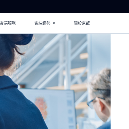
 雲端服務
雲端趨勢
關於京叡