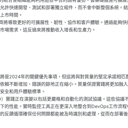
服務的結合使組織能夠利用這些平台的固有優勢。雲基礎設施可擴
允許快速開發、測試和部署獨立組件，而不會中斷整個系統。結合
上市時間。
的對齊將導致更好的可擴展性、韌性、協作和客戶體驗。通過能夠
市場需求，這反過來將推動收入增長和生產力。
將是2024年的關鍵優先事項，但這將與對質量的堅定承諾相匹
依賴不斷增加，錯誤的餘地正在縮小。質量保證實踐將更加融入D
安全和用戶體驗標準。
/CD）實踐正在演變以包括更嚴格和自動化的測試協議。這些協議
下的性能。實時監控工具正在更深入地整合到DevOps工作流
的反饋循環確保任何問題都能被及時識別和處理，從而在部署後