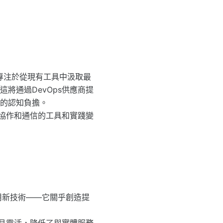
該專注於從現有工具中汲取最
將通過DevOps供應商提
的認知負擔。
程協作和通信的工具和實踐變
採用新技術——它關乎創造提