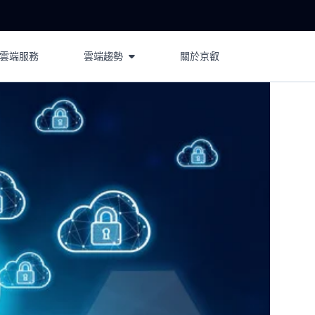
 雲端服務
雲端趨勢
關於京叡