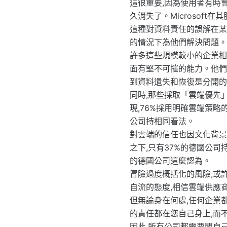
這很重要,因為使用者有時
久消失了。Microsof
這種對資料責任的誤解在某
的情況下為他們解決問題。
許多這些規模較小的企業相信,
面有堅不可摧的能力。他們
到資料遺失和恢復是分開的
同時,那些採取「雲端優先
現,76%採用明確雲端策
公司持相同看法。
對雲端的信任也因文化背景
之下,只有37%的德國公司
的德國公司這麼認為。
冒險過度概括化的風險,或
自流的態度,相信雲端供應
但無論身在何處,任何企業
的責任都在您自己身上,而
因此,所有公司都需要問自