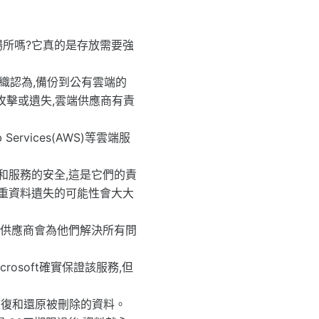
場所嗎?它真的是存放需要強
的組織認為,備份到公有雲端的
攻擊或遺失,雲端供應商有責
rvices(AWS)等雲端服
基礎架構和服務的安全,這是它們的責
嚴重資料遺失的可能性會大大
端供應商會為他們解決所有問
crosoft確實保證該服務,但
內恢復和還原被刪除的資料。