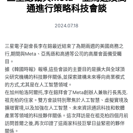
通進行策略科技會談
2024.07.18
三星電子副會長李在鎔最近結束了為期兩週的美國商務之
行,期間與Meta、亞馬遜和高通等公司的高層會面備受矚
目。
據《韓國時報》報導,這些會談的主要目的是擴大與全球頂
尖研究機構的科技夥伴關係,並探索建構未來導向商業模式
的方式,尤其是在人工智慧領域。
在加州帕洛阿爾托,李在鎔拜會了Meta創辦人兼執行長馬克.
祖克柏的住家。雙方會談特別聚焦於人工智慧、虛擬實境及
擴增實境,以及加強在人工智慧、未來資訊通訊科技和軟體
產業等領域的科技夥伴關係。這次拜訪是在祖克柏四個月前
訪問首爾之後,再次印證了這兩家科技巨擘日益緊密的夥伴
關係。