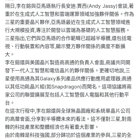
隔日,李在鎔與亞馬遜執行長安迪.賈西(Andy Jassy)會談,著
重於在生成式人工智慧和雲端運算領域加強夥伴關係。作為
三星的重要晶片夥伴,亞馬遜最近在生成式人工智慧領域進
行大規模投資,專注於開發以雲端為基礎的人工智慧服務。
三星指出,它們與亞馬遜的合作範疇已超越半導體,還包括電
視、行動裝置和內容等,顯示雙方夥伴關係的廣度不斷擴
大。
李在鎔還與美國晶片製造商高通的負責人會面,商議共同開
發下一代人工智慧和電信晶片的夥伴關係。更確切地說,三
星使用高通為其Galaxy系列產品供應行動應用處理器;高通
以其低功耗晶片組(如Snapdragon)而聞名。這項協議將兩
家公司的聯盟擴展至包括人工智慧個人電腦和其他行動平
台。
在這次行程中,李在鎔還與全球無晶圓廠和系統單晶片公司
的高層會面,分享對半導體未來的看法。這不僅對三星,對南
韓的科技產業和整體經濟也有著重大影響。
由於南韓是科技強國,部分歸功於這個產業的參與,三星的全