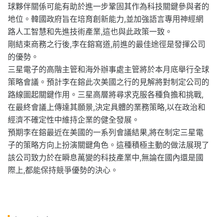
球夥伴關係可能有助於進一步鞏固其作為科技關鍵參與者的
地位。韓國政府旨在培育創新能力,並加強語言專用神經網
路人工智慧和先進技術產業,這也與此政策一致。
剛結束商務之行後,李在鎔寫道,前進的最佳途徑是發揮公司
的優勢。
三星電子的高階主管和海外辦事處主管將於本月底舉行全球
策略會議。預計李在鎔此次美國之行的見解將對制定公司的
路線圖起關鍵作用。三星高層將尋求克服各種負擔和挑戰,
在最終會議上傳達其願景,決定具體的業務策略,以在政治和
經濟不確定性中維持企業的健全發展。
預期李在鎔最近在美國的一系列會議結果,將在制定三星電
子的策略方向上扮演關鍵角色。這種積極主動的做法展現了
該公司致力於在瞬息萬變的科技產業中,無論在國內還是國
際上,都能保持競爭優勢的決心。